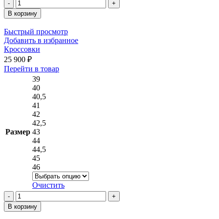
Количество
товара
В корзину
Кроссовки
Быстрый просмотр
Добавить в избранное
Кроссовки
25 900
₽
Этот
Перейти в товар
товар
39
имеет
40
несколько
40,5
вариаций.
41
Опции
42
можно
42,5
выбрать
Размер
43
на
44
странице
44,5
товара.
45
46
Очистить
Количество
товара
В корзину
Кроссовки