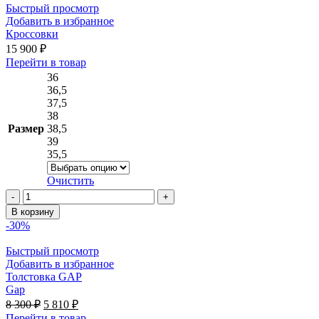
Быстрый просмотр
Добавить в избранное
Кроссовки
15 900
₽
Этот
Перейти в товар
товар
36
имеет
36,5
несколько
37,5
вариаций.
38
Опции
Размер
38,5
можно
39
выбрать
35,5
на
странице
Очистить
товара.
Количество
товара
В корзину
Кроссовки
-30%
Быстрый просмотр
Добавить в избранное
Толстовка GAP
Gap
Первоначальная
Текущая
8 300
₽
5 810
₽
цена
цена:
Этот
Перейти в товар