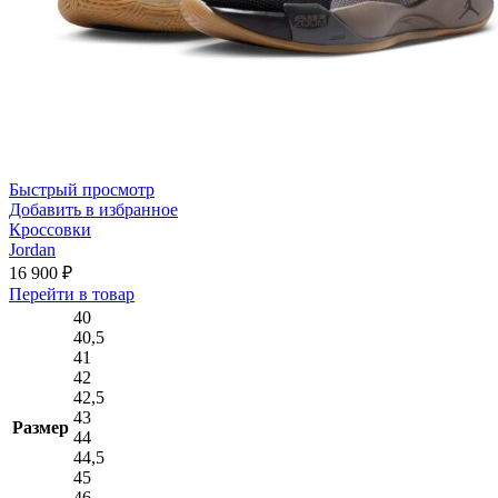
Быстрый просмотр
Добавить в избранное
Кроссовки
Jordan
16 900
₽
Этот
Перейти в товар
товар
40
имеет
40,5
несколько
41
вариаций.
42
Опции
42,5
можно
43
Размер
выбрать
44
на
44,5
странице
45
товара.
46