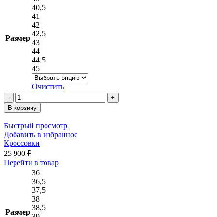
несколько
40,5
вариаций.
41
Опции
42
можно
42,5
Размер
выбрать
43
на
44
странице
44,5
товара.
45
Очистить
Количество
товара
В корзину
Кроссовки
Быстрый просмотр
Добавить в избранное
Кроссовки
25 900
₽
Этот
Перейти в товар
товар
36
имеет
36,5
несколько
37,5
вариаций.
38
Опции
38,5
Размер
можно
39