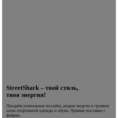
StreetShark – твой стиль,
твоя энергия!
Продаём уникальные коллабы, редкие модели и громкие
хиты спортивной одежды и обуви. Прямые поставки с
фабрик.