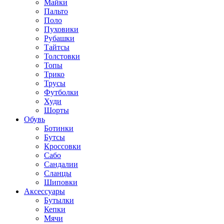
Майки
Пальто
Поло
Пуховики
Рубашки
Тайтсы
Толстовки
Топы
Трико
Трусы
Футболки
Худи
Шорты
Обувь
Ботинки
Бутсы
Кроссовки
Сабо
Сандалии
Сланцы
Шиповки
Аксессуары
Бутылки
Кепки
Мячи