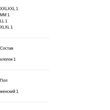
XXL
XXL
1
M
M
1
L
L
1
XL
XL
1
Состав
хлопок
1
Пол
женский
1