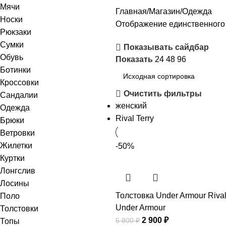
Мячи
Главная
Магазин
Одежда
Носки
Отображение единственного
Рюкзаки
Сумки
Показывать сайдбар
Обувь
Показать
24
48
96
Ботинки
Кроссовки
Очистить фильтры
Сандалии
женский
Одежда
Rival Terry
Брюки
Ветровки
Жилетки
-50%
Куртки
Лонгслив
Лосины
Толстовка Under Armour Rival
Поло
Under Armour
Толстовки
2 900
₽
5 800
₽
Топы