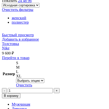
Показать
24
48
96
Очистить фильтры
женский
полиестер
Быстрый просмотр
Добавить в избранное
Толстовка
Nike
9 600
₽
Этот
Перейти в товар
товар
S
имеет
M
несколько
L
Размер
вариаций.
XL
Опции
можно
Очистить
выбрать
Количество
на
товара
В корзину
странице
Толстовка
товара.
Мужчинам
Девушки