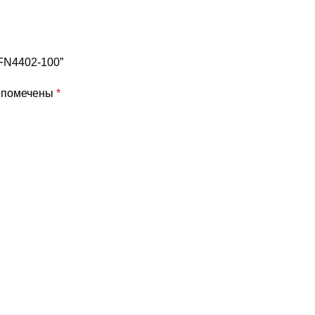
 FN4402-100”
я помечены
*