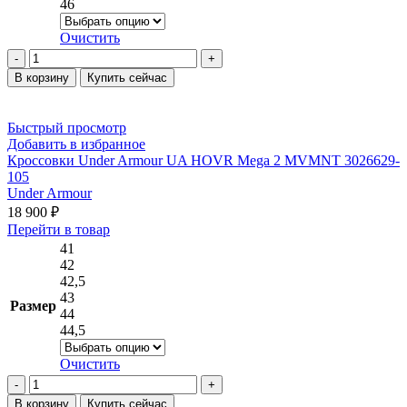
Опции
46
можно
выбрать
Очистить
на
Количество
странице
товара
В корзину
Купить сейчас
товара.
Кроссовки
Under
Armour
Быстрый просмотр
Forge
Добавить в избранное
96
Кроссовки Under Armour UA HOVR Mega 2 MVMNT 3026629-
Leather
105
3027719-
Under Armour
001
18 900
₽
Этот
Перейти в товар
товар
41
имеет
42
несколько
42,5
вариаций.
43
Размер
Опции
44
можно
44,5
выбрать
на
Очистить
странице
Количество
товара.
товара
В корзину
Купить сейчас