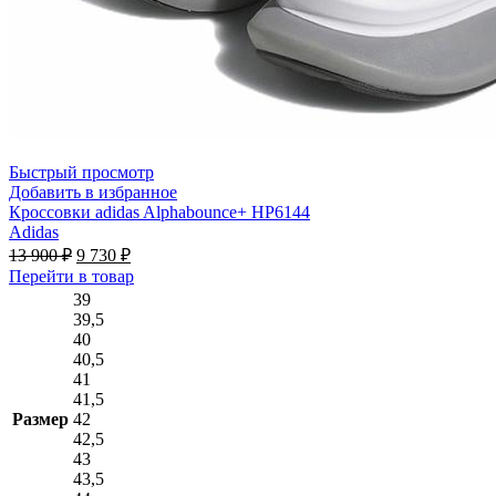
Быстрый просмотр
Добавить в избранное
Кроссовки adidas Alphabounce+ HP6144
Adidas
Первоначальная
Текущая
13 900
₽
9 730
₽
цена
цена:
Этот
Перейти в товар
составляла
9 730 ₽.
товар
39
13 900 ₽.
имеет
39,5
несколько
40
вариаций.
40,5
Опции
41
можно
41,5
выбрать
Размер
42
на
42,5
странице
43
товара.
43,5