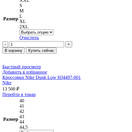
XXL
700
7 900 ₽.
имеет
S
несколько
M
вариаций.
L
Размер
Опции
XL
можно
2XL
выбрать
на
Очистить
странице
Количество
товара.
товара
В корзину
Купить сейчас
Брюки
Nike
Sportswear
Быстрый просмотр
Tech
Добавить в избранное
Fleece
Кроссовки Nike Dunk Low HJ4497-001
DX3337-
Nike
010
13 500
₽
Этот
Перейти в товар
товар
40
имеет
41
несколько
42
вариаций.
43
Размер
Опции
44
можно
44,5
выбрать