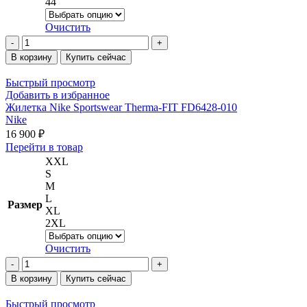
44
Очистить
Количество
товара
В корзину
Купить сейчас
Кроссовки
adidas
Быстрый просмотр
Alphabounce+
Добавить в избранное
HP6144
Жилетка Nike Sportswear Therma-FIT FD6428-010
Nike
16 900
₽
Этот
Перейти в товар
товар
XXL
имеет
S
несколько
M
вариаций.
L
Размер
Опции
XL
можно
2XL
выбрать
на
Очистить
странице
Количество
товара.
товара
В корзину
Купить сейчас
Жилетка
Nike
Быстрый просмотр