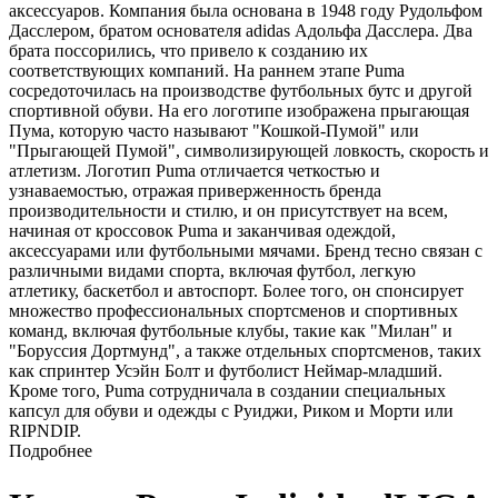
аксессуаров. Компания была основана в 1948 году Рудольфом
Дасслером, братом основателя adidas Адольфа Дасслера. Два
брата поссорились, что привело к созданию их
соответствующих компаний. На раннем этапе Puma
сосредоточилась на производстве футбольных бутс и другой
спортивной обуви. На его логотипе изображена прыгающая
Пума, которую часто называют "Кошкой-Пумой" или
"Прыгающей Пумой", символизирующей ловкость, скорость и
атлетизм. Логотип Puma отличается четкостью и
узнаваемостью, отражая приверженность бренда
производительности и стилю, и он присутствует на всем,
начиная от кроссовок Puma и заканчивая одеждой,
аксессуарами или футбольными мячами. Бренд тесно связан с
различными видами спорта, включая футбол, легкую
атлетику, баскетбол и автоспорт. Более того, он спонсирует
множество профессиональных спортсменов и спортивных
команд, включая футбольные клубы, такие как "Милан" и
"Боруссия Дортмунд", а также отдельных спортсменов, таких
как спринтер Усэйн Болт и футболист Неймар-младший.
Кроме того, Puma сотрудничала в создании специальных
капсул для обуви и одежды с Руиджи, Риком и Морти или
RIPNDIP.
Подробнее