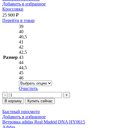
Sportswear
Добавить в избранное
Therma-
Кроссовки
FIT
25 900
₽
FD6428-
Этот
Перейти в товар
010
товар
39
имеет
40
несколько
40,5
вариаций.
41
Опции
42
можно
42,5
выбрать
Размер
43
на
44
странице
44,5
товара.
45
46
Очистить
Количество
товара
В корзину
Купить сейчас
Кроссовки
Быстрый просмотр
Добавить в избранное
Ветровка adidas Real Madrid DNA HY0615
Adidas