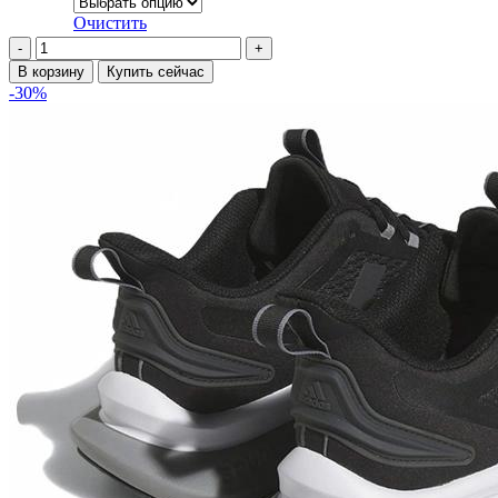
на
Очистить
странице
Количество
товара.
товара
В корзину
Купить сейчас
Кроссовки
-30%
Nike
Dunk
Low
HJ4497-
001