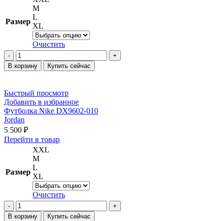
имеет
M
несколько
L
Размер
вариаций.
XL
Опции
можно
Очистить
выбрать
Количество
на
товара
В корзину
Купить сейчас
странице
Толстовка
товара.
Jordan
Sport
Быстрый просмотр
Jam
Добавить в избранное
FN5849-
Футболка Nike DX9602-010
010
Jordan
5 500
₽
Этот
Перейти в товар
товар
XXL
имеет
M
несколько
L
Размер
вариаций.
XL
Опции
можно
Очистить
выбрать
Количество
на
товара
В корзину
Купить сейчас
странице