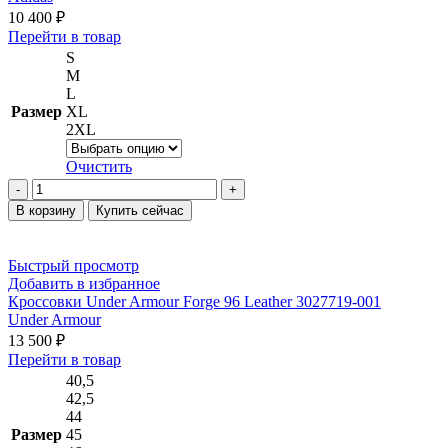
10 400
₽
Этот
Перейти в товар
товар
S
имеет
M
несколько
L
вариаций.
Размер
XL
Опции
2XL
можно
выбрать
Очистить
на
Количество
странице
товара
В корзину
Купить сейчас
товара.
Ветровка
adidas
Real
Быстрый просмотр
Madrid
Добавить в избранное
DNA
Кроссовки Under Armour Forge 96 Leather 3027719-001
HY0615
Under Armour
13 500
₽
Этот
Перейти в товар
товар
40,5
имеет
42,5
несколько
44
вариаций.
Размер
45