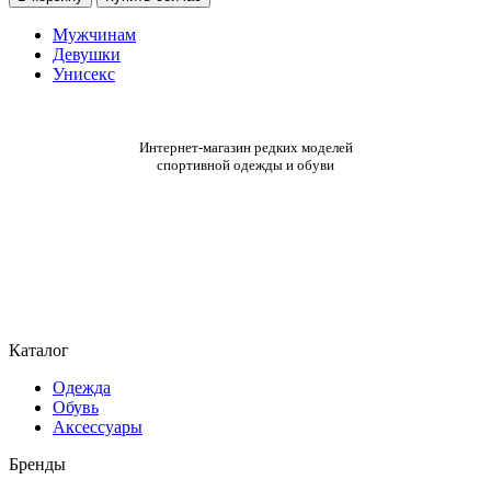
Кроссовки
Under
Мужчинам
Armour
Девушки
UA
Унисекс
HOVR
Mega
2
MVMNT
Интернет-магазин редких моделей
спортивной одежды и обуви
3026629-
105
Каталог
Одежда
Обувь
Аксессуары
Бренды