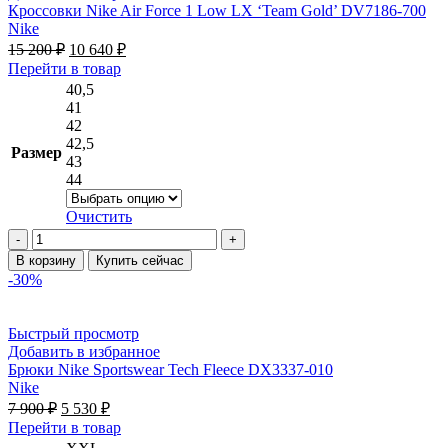
001
Кроссовки Nike Air Force 1 Low LX ‘Team Gold’ DV7186-700
Nike
Первоначальная
Текущая
15 200
₽
10 640
₽
цена
цена:
Этот
Перейти в товар
составляла
10 640 ₽.
товар
40,5
15 200 ₽.
имеет
41
несколько
42
вариаций.
42,5
Размер
Опции
43
можно
44
выбрать
на
Очистить
странице
Количество
товара.
товара
В корзину
Купить сейчас
Кроссовки
-30%
Nike
Air
Force
Быстрый просмотр
1
Добавить в избранное
Low
Брюки Nike Sportswear Tech Fleece DX3337-010
LX
Nike
'Team
Первоначальная
Текущая
7 900
₽
5 530
₽
Gold'
цена
цена:
Этот
Перейти в товар
DV7186-
составляла
5 530 ₽.
товар