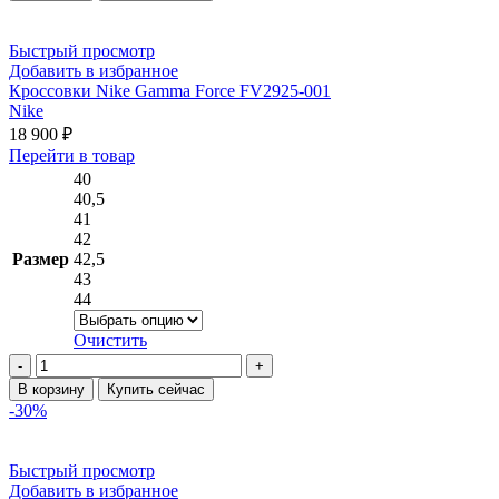
Футболка
товара.
Nike
DX9602-
Быстрый просмотр
010
Добавить в избранное
Кроссовки Nike Gamma Force FV2925-001
Nike
18 900
₽
Этот
Перейти в товар
товар
40
имеет
40,5
несколько
41
вариаций.
42
Опции
Размер
42,5
можно
43
выбрать
44
на
странице
Очистить
товара.
Количество
товара
В корзину
Купить сейчас
Кроссовки
-30%
Nike
Gamma
Force
Быстрый просмотр
FV2925-
Добавить в избранное