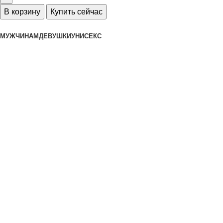
В корзину
Купить сейчас
МУЖЧИНАМ
ДЕВУШКИ
УНИСЕКС
Интернет-магазин редких моделей
спортивной одежды и обуви
Каталог
Одежда
Обувь
Аксессуары
Бренды