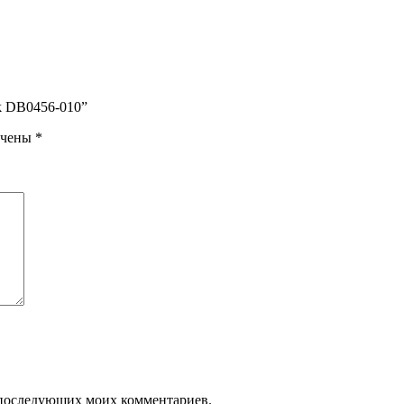
ck DB0456-010”
ечены
*
ля последующих моих комментариев.