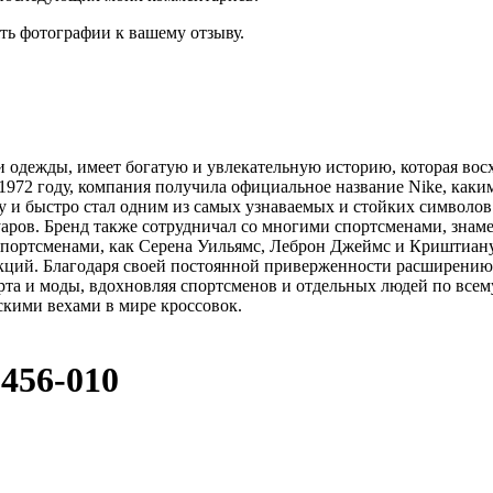
ть фотографии к вашему отзыву.
и одежды, имеет богатую и увлекательную историю, которая вос
 1972 году, компания получила официальное название Nike, каки
у и быстро стал одним из самых узнаваемых и стойких символов
уаров. Бренд также сотрудничал со многими спортсменами, зна
 спортсменами, как Серена Уильямс, Леброн Джеймс и Криштиану
екций. Благодаря своей постоянной приверженности расширению
та и моды, вдохновляя спортсменов и отдельных людей по всему
ескими вехами в мире кроссовок.
456-010