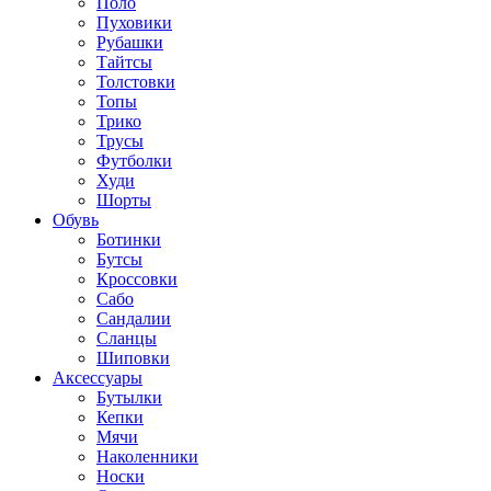
Поло
Пуховики
Рубашки
Тайтсы
Толстовки
Топы
Трико
Трусы
Футболки
Худи
Шорты
Обувь
Ботинки
Бутсы
Кроссовки
Сабо
Сандалии
Сланцы
Шиповки
Аксессуары
Бутылки
Кепки
Мячи
Наколенники
Носки