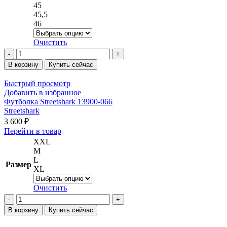
товара.
45
45,5
46
Очистить
Количество
товара
В корзину
Купить сейчас
Кроссовки
adidas
Быстрый просмотр
Originals
Добавить в избранное
Campus
Футболка Streetshark 13900-066
IB4595-
Streetshark
001
3 600
₽
Этот
Перейти в товар
товар
XXL
имеет
M
несколько
L
Размер
вариаций.
XL
Опции
можно
Очистить
выбрать
Количество
на
товара
В корзину
Купить сейчас
странице
Футболка
товара.
Streetshark