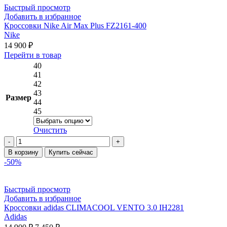
Air
Быстрый просмотр
Force
Добавить в избранное
1
Кроссовки Nike Air Max Plus FZ2161-400
Low
Nike
HV1811-
14 900
₽
101
Этот
Перейти в товар
товар
40
имеет
41
несколько
42
вариаций.
43
Размер
Опции
44
можно
45
выбрать
на
Очистить
странице
Количество
товара.
товара
В корзину
Купить сейчас
Кроссовки
-50%
Nike
Air
Max
Быстрый просмотр
Plus
Добавить в избранное
FZ2161-
Кроссовки adidas CLIMACOOL VENTO 3.0 IH2281
400
Adidas
Первоначальная
Текущая