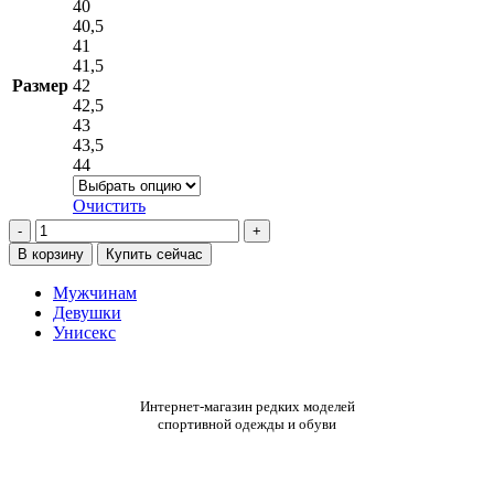
несколько
40
вариаций.
40,5
Опции
41
можно
41,5
выбрать
Размер
42
на
42,5
странице
43
товара.
43,5
44
Очистить
Количество
товара
В корзину
Купить сейчас
Кроссовки
adidas
Мужчинам
Alphabounce+
Девушки
HP6144
Унисекс
Интернет-магазин редких моделей
спортивной одежды и обуви