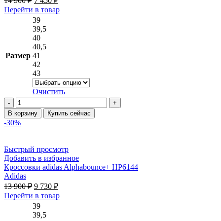
14 900
₽
7 450
₽
цена
цена:
Этот
Перейти в товар
составляла
7 450 ₽.
товар
39
14 900 ₽.
имеет
39,5
несколько
40
вариаций.
40,5
Опции
Размер
41
можно
42
выбрать
43
на
странице
Очистить
товара.
Количество
товара
В корзину
Купить сейчас
Кроссовки
-30%
adidas
CLIMACOOL
VENTO
Быстрый просмотр
3.0
Добавить в избранное
IH2281
Кроссовки adidas Alphabounce+ HP6144
Adidas
Первоначальная
Текущая
13 900
₽
9 730
₽
цена
цена:
Этот
Перейти в товар
составляла
9 730 ₽.
товар
39
13 900 ₽.
имеет
39,5