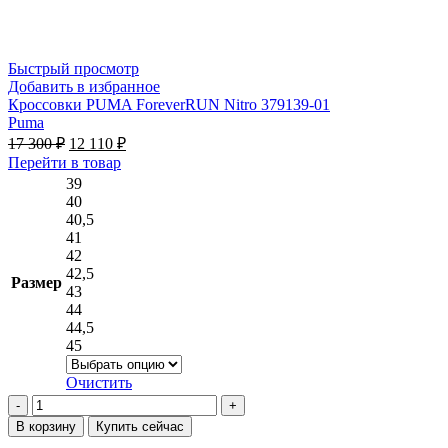
Быстрый просмотр
Добавить в избранное
Кроссовки PUMA ForeverRUN Nitro 379139-01
Puma
Первоначальная
Текущая
17 300
₽
12 110
₽
цена
цена:
Этот
Перейти в товар
составляла
12 110 ₽.
товар
39
17 300 ₽.
имеет
40
несколько
40,5
вариаций.
41
Опции
42
можно
42,5
Размер
выбрать
43
на
44
странице
44,5
товара.
45
Очистить
Количество
товара
В корзину
Купить сейчас
Кроссовки