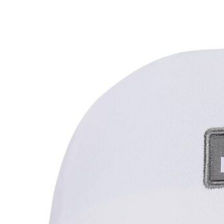
13900-
066