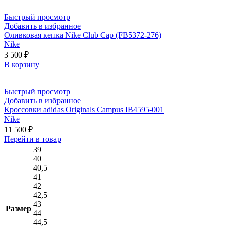
PUMA
ForeverRUN
Быстрый просмотр
Nitro
Добавить в избранное
379139-
Оливковая кепка Nike Club Cap (FB5372-276)
01
Nike
3 500
₽
В корзину
Быстрый просмотр
Добавить в избранное
Кроссовки adidas Originals Campus IB4595-001
Nike
11 500
₽
Этот
Перейти в товар
товар
39
имеет
40
несколько
40,5
вариаций.
41
Опции
42
можно
42,5
выбрать
43
Размер
на
44
странице
44,5