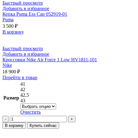
Быстрый просмотр
Добавить в избранное
Кепка Puma Ess Cap 052919-01
Puma
3 500
₽
В корзину
Быстрый просмотр
Добавить в избранное
Кроссовки Nike Air Force 1 Low HV1811-101
Nike
18 900
₽
Этот
Перейти в товар
товар
41
имеет
42
несколько
42,5
Размер
вариаций.
43
Опции
можно
Очистить
выбрать
Количество
на
товара
В корзину
Купить сейчас
странице
Кроссовки
товара.
Nike