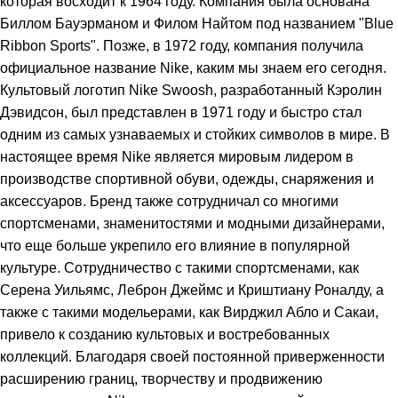
которая восходит к 1964 году. Компания была основана
Биллом Бауэрманом и Филом Найтом под названием "Blue
Ribbon Sports". Позже, в 1972 году, компания получила
официальное название Nike, каким мы знаем его сегодня.
Культовый логотип Nike Swoosh, разработанный Кэролин
Дэвидсон, был представлен в 1971 году и быстро стал
одним из самых узнаваемых и стойких символов в мире. В
настоящее время Nike является мировым лидером в
производстве спортивной обуви, одежды, снаряжения и
аксессуаров. Бренд также сотрудничал со многими
спортсменами, знаменитостями и модными дизайнерами,
что еще больше укрепило его влияние в популярной
культуре. Сотрудничество с такими спортсменами, как
Серена Уильямс, Леброн Джеймс и Криштиану Роналду, а
также с такими модельерами, как Вирджил Абло и Сакаи,
привело к созданию культовых и востребованных
коллекций. Благодаря своей постоянной приверженности
расширению границ, творчеству и продвижению