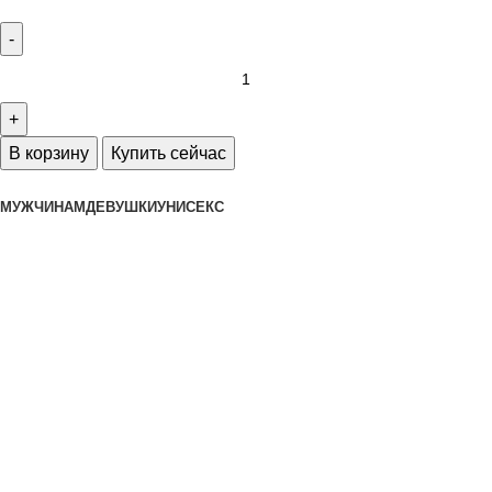
В корзину
Купить сейчас
МУЖЧИНАМ
ДЕВУШКИ
УНИСЕКС
Интернет-магазин редких моделей
спортивной одежды и обуви
Каталог