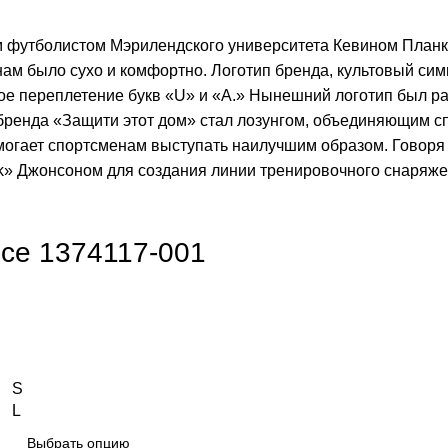
м футболистом Мэрилендского университета Кевином Планк
ам было сухо и комфортно. Логотип бренда, культовый си
тое переплетение букв «U» и «A.» Нынешний логотип был р
 бренда «Защити этот дом» стал лозунгом, объединяющим 
огает спортсменам выступать наилучшим образом. Говоря о
Джонсоном для создания линии тренировочного снаряжения
ece 1374117-001
S
L