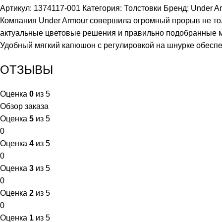
Артикул:
1374117-001
Категория:
Толстовки
Бренд:
Under A
Компания Under Armour совершила огромный прорыв не тол
актуальные цветовые решения и правильно подобранные ма
Удобный мягкий капюшон с регулировкой на шнурке обеспе
ОТЗЫВЫ
Оценка
0
из 5
Обзор заказа
Оценка
5
из 5
0
Оценка
4
из 5
0
Оценка
3
из 5
0
Оценка
2
из 5
0
Оценка
1
из 5