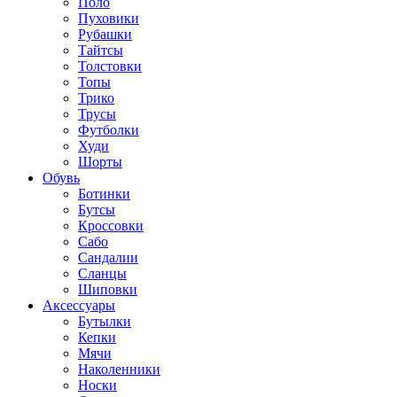
Поло
Пуховики
Рубашки
Тайтсы
Толстовки
Топы
Трико
Трусы
Футболки
Худи
Шорты
Обувь
Ботинки
Бутсы
Кроссовки
Сабо
Сандалии
Сланцы
Шиповки
Аксессуары
Бутылки
Кепки
Мячи
Наколенники
Носки