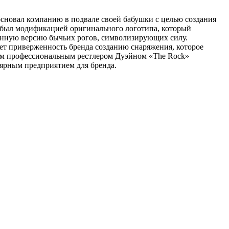
сновал компанию в подвале своей бабушки с целью создания
е был модификацией оригинального логотипа, который
ванную версию бычьих рогов, символизирующих силу.
т приверженность бренда созданию снаряжения, которое
шим профессиональным рестлером Дуэйном «The Rock»
лярным предприятием для бренда.