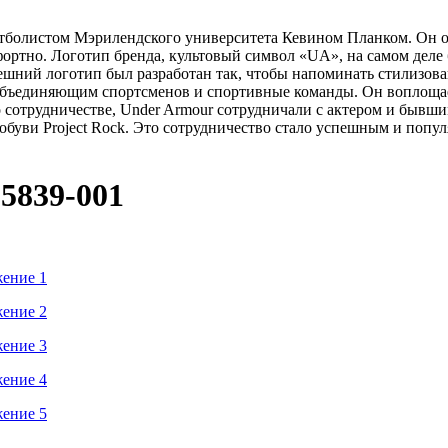
тболистом Мэрилендского университета Кевином Планком. Он о
фортно. Логотип бренда, культовый символ «UA», на самом дел
нешний логотип был разработан так, чтобы напоминать стилизо
 объединяющим спортсменов и спортивные команды. Он воплощае
о сотрудничестве, Under Armour сотрудничали с актером и быв
буви Project Rock. Это сотрудничество стало успешным и попу
5839-001