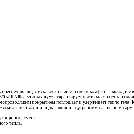
 обеспечивающая исключительное тепло и комфорт в холодное вр
 600-fill Allied утиных пухов гарантирует высокую степень теп
ермопроводящим покрытием поглощает и удерживает тепло тела. 
мягкой трикотажной подкладкой и внутренним нагрудным карма
духопроницаемость.
ного тепла.